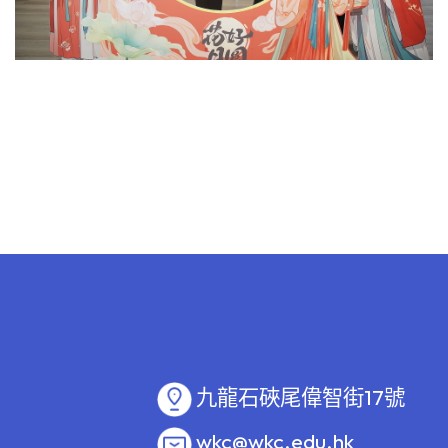
九龍石硤尾偉智街17號
wkc@wkc.edu.hk