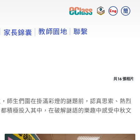
簡
Eng
教師園地
聯繫
家長錦囊
共 16 張相片
位，師生們圍在掛滿彩燈的謎題前，認真思索、熱烈
，都積極投入其中，在破解謎語的樂趣中感受中秋文