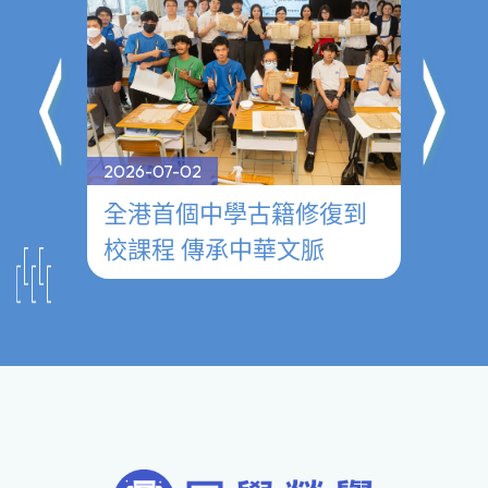
2026-07-02
2026-0
──
全港首個中學古籍修復到
參觀
校課程 傳承中華文脈