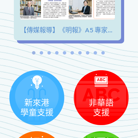
【傳媒報導】《明報》A5 專家陪我講 青少年發展興趣愛好 擺脫手機沉迷 緩解情緒壓力
新來港
非華語
學童支援
支援