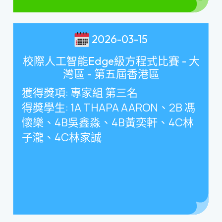
2026-03-15
校際人工智能Edge級方程式比賽 - 大
灣區 - 第五屆香港區
獲得獎項
:
專家組 第三名
得獎學生
: 1A THAPA AARON
、
2B
馮
懷樂、
4B
吳鑫淼、
4B
黃奕軒、
4C
林
子瀧、
4C
林家誠