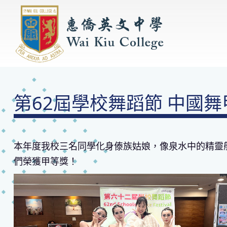
第62屆學校舞蹈節 中國
本年度我校三名同學化身傣族姑娘，像泉水中的精靈
們榮獲甲等獎！