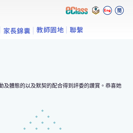
簡
Eng
教師園地
聯繫
家長錦囊
動及體態的以及默契的配合得到評委的讚賞。恭喜她