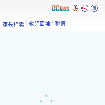
簡
Eng
教師園地
聯繫
家長錦囊