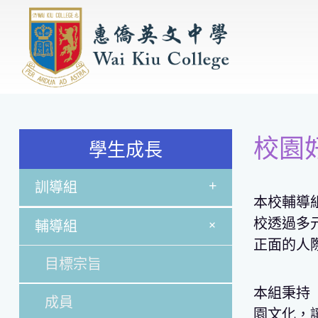
校園
學生成長
+
訓導組
本校輔導
校透過多
+
輔導組
正面的人
目標宗旨
本組秉持
成員
園文化，