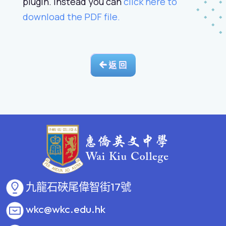
plugin. Instead you can
click here to
download the PDF file.
返 回
九龍石硤尾偉智街17號
wkc@wkc.edu.hk