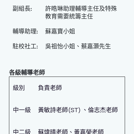
副組長:
許晧琳助理輔導主任及特殊
教育需要統籌主任
輔導助理:
蘇嘉寶小姐
駐校社工:
吳祖怡小姐、蔡嘉灝先生
各級輔導老師
級別
負責老師
中一級
黃敏詩老師(ST) 、倫志杰老師
中二級
蘇煒晴老師、黃嘉榮老師